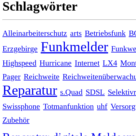
Schlagwörter
Alleinarbeiterschutz
arts
Betriebsfunk
B
Funkmelder
Erzgebirge
Funkwer
Highspeed
Hurricane
Internet
LX4
Mon
Pager
Reichweite
Reichweitenüberwach
Reparatur
s.Quad
SDSL
Selektiv
Swissphone
Totmanfunktion
uhf
Versor
Zubehör